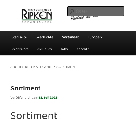
Zum
Zum
Ripken Agrarhandel GmbH
Inhalt
sekundären
Suche
wechseln
Inhalt
wechseln
Ripken Agrarhandel GmbH
Hauptmenü
Startseite
Geschichte
Sortiment
Fuhrpark
Zertifikate
Aktuelles
Jobs
Kontakt
ARCHIV DER KATEGORIE:
SORTIMENT
Sortiment
Veröffentlicht am
13. Juli 2023
Sortiment