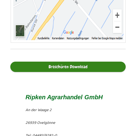
Broschüren Download
Ripken Agrarhandel GmbH
An der Waage 2
26939 Ovelgönne
Tel.: 04483/9282-0